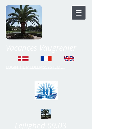
Vacances Vaugrenier
LOGIN TIL MEDLEMSSYSTEMET
Time Share Vaugrenier
Lejlighed 09.03