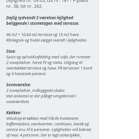
Lejlighed nr. 09.03, Lot nr. 187 - P-plads
nr. 38, lot nr. 262.
Dejlig sydvendt 2 værelses lejlighed
beliggende i stureetagen med terrasse.
46 m2 + 10.64 m2 terrasse og 15 m2 have.
Klinkegulv og hvide vægge overalt i lejligheden.
Stue:
Spise og opholdsafdeling med sofa, der rummer
2 sovepladser. Farve-TV og radio. Udgang til
overdækket terrasse og have. På terrassen 1 bord
og 4 havestole parasol.
Soveværelse:
2 sovepladser, indbyggede skabe.
Ved ankomst er der pålagt sengelinned i
soveværelset.
Køkken:
Veludstyret køkken med hårde hvidevarer,
kaffemaskine, vandvarmer, combiovn, bestik og
service m.v. til 6 personer. Lejligheden må beboes
af max. 4 personer. Der er lagt viskestykker,