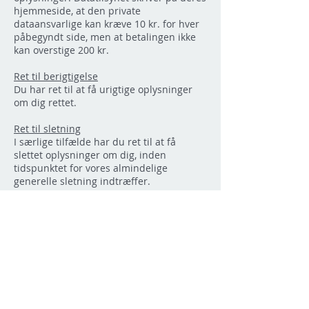
hjemmeside, at den private
dataansvarlige kan kræve 10 kr. for hver
påbegyndt side, men at betalingen ikke
kan overstige 200 kr.
Ret til berigtigelse
Du har ret til at få urigtige oplysninger
om dig rettet.
Ret til sletning
I særlige tilfælde har du ret til at få
slettet oplysninger om dig, inden
tidspunktet for vores almindelige
generelle sletning indtræffer.
Ret til begrænsning af behandling
Du har i visse tilfælde ret til at få
begrænset behandlingen af dine
oplysninger. Hvis du har ret til at få
begrænset behandlingen – må vi
fremover kun behandle oplysningerne –
bortset fra opbevaring – med dit
samtykke eller med henblik på, at