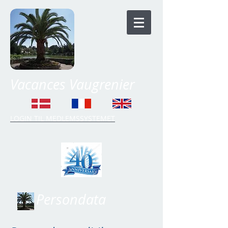
Vacances Vaugrenier
LOGIN TIL MEDLEMSSYSTEMET
Time Share Vaugrenier
Persondata