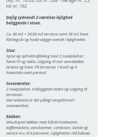
Lejl. nr. 10.03, Lot nr. 208 - Garage nr. 25,
lot nr. 162
Dejlig sydvendt 2-værelses lejlighed
beliggende i stuen.
Ca. 46 m2 + 24,66 m2 terrasse samt 38 m2 have.
Klinkegulv og hvide vægge overalt i lejligheden.
Stue:
Spise og opholdsafdeling med 2 sovepladser.
Farve-TV og radio. Udgang til stor overdækket
terasse og have. På terrassen 1 bord og 4
havestole samt parasol.
Soveværelse:
2 sovepladser, indbyggede skabe og udgang til
terrassen.
Ved ankomst er der pålagt sengelinned i
soveværelset.
Køkken:
Veludstyret køkken med hårde hvidevarer,
kaffemaskine, vandvarmer, combiovn, bestik og
service m.v. til 6 personer. Lejligheden må beboes