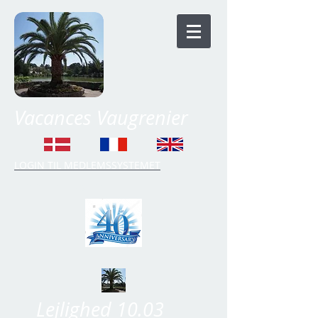
Vacances Vaugrenier
LOGIN TIL MEDLEMSSYSTEMET
Time Share Vaugrenier
Lejlighed 10.03